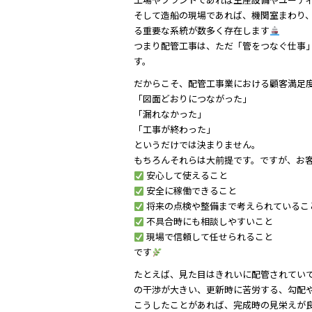
そして造船の現場であれば、機関室まわり
る重要な系統が数多く存在します
つまり配管工事は、ただ「管をつなぐ仕事
す。
だからこそ、配管工事業における顧客満足
「図面どおりにつながった」
「漏れなかった」
「工事が終わった」
というだけでは決まりません。
もちろんそれらは大前提です。ですが、お
安心して使えること
安全に稼働できること
将来の点検や整備まで考えられているこ
不具合時にも相談しやすいこと
現場で信頼して任せられること
です
たとえば、見た目はきれいに配管されてい
の干渉が大きい、更新時に苦労する、勾配
こうしたことがあれば、完成時の見栄えが