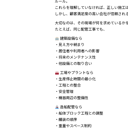
ルール。
これらを理解していなければ、正しい施工
しかし、顧客満足度の高い会社が信頼され
大切なのは、その現場が何を求めているか
たとえば、同じ配管工事でも、
建築設備なら
・見え方や納まり
・居住者や利用者への影響
・将来のメンテナンス性
・他設備との取り合い
工場やプラントなら
・生産停止時間の最小化
・工程との整合
・安全管理
・機器周辺の整備性
造船配管なら
・船体ブロック工程との調整
・艤装の順序
・重量やスペース制約