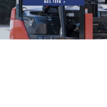
社名
株式会社翔設工業
事業内容
配管設備工事
消火配管工事
プラント配管工事
給排水衛生工事
機器据付工事
溶接工事
配管架台内作工事