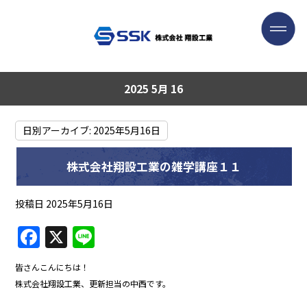
2025 5月 16
日別アーカイブ:
2025年5月16日
株式会社翔設工業の雑学講座１１
投稿日
2025年5月16日
F
X
Li
a
n
皆さんこんにちは！
c
e
株式会社翔設工業、更新担当の中西です。
e