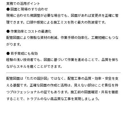
実務
で
の
活用
ポイント
●
図面
と
現場
の
すり合わせ
現場
に
合わせ
た
微
調整
が
必要
な
場合
でも、
図面
が
あれ
ば
変更
点
を
正確
に
管
理
でき
ます。
口頭
や
感覚
による
施工
ミス
を
防ぐ
最大
の
防波堤
です。
●
作業
効率
と
コスト
の
最適化
配管
図面
により
無駄
な
資材
の
削減、
作業
手順
の
効率
化、
工期
短縮
に
も
つな
がり
ます。
●
若手
育成
に
も
有効
経験
の
浅い
技術
者
でも、
図面
に
基
づ
い
て
作業
を
進める
こと
で、
品質
を
保
ち
ながら
スキル
を
磨く
こと
が
でき
ます。
配管
図面
は「
ただ
の
設計
図」
では
なく、
配管
工事
の
品質・
効率・
安全
を
支
える
基盤
です。
正確
な
図面
の
作成
と
活用
は、
見え
ない
部分
に
こそ
責任
を
持
つ
プロフェッショナル
の
証
でも
あり
ます。
施工
前
の
図面
確認・
共有
を
徹底
する
こと
で、
トラブル
の
ない
高
品質
な
工事
を
実現
しま
しょう。