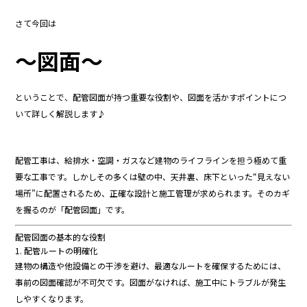
b
さて今回は
o
～図面～
o
k
ということで、
配管
図面
が
持つ
重要
な
役割
や、
図面
を
活かす
ポイント
につ
いて
詳
しく
解説
し
ます♪
配管
工事
は、
給排水・
空調・
ガス
など
建物
の
ライフライン
を
担う
極めて
重
要
な
工事
です。
しかし
その
多く
は
壁
の
中、
天井
裏、
床下
といった“
見え
ない
場所”
に
配置
さ
れる
ため、
正確
な
設計
と
施工
管理
が
求め
ら
れ
ます。
その
カギ
を
握る
の
が「
配管
図面」
です。
配管
図面
の
基本
的
な
役割
1.
配管
ルート
の
明確
化
建物
の
構造
や
他
設備
と
の
干渉
を
避
け、
最適
な
ルート
を
確保
する
ため
に
は、
事前
の
図面
確認
が
不可欠
です。
図面
が
な
け
れ
ば、
施工
中
に
トラブル
が
発生
し
や
すく
なり
ます。