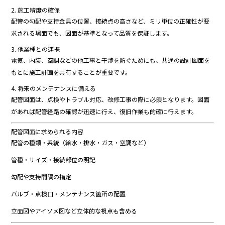
2.
施工
精度
の
確保
配管
の
勾配
や
支持
金具
の
位置、
接続
点
の
高
さ
など、
ミリ
単位
の
正確性
が
要
求
さ
れる
場面
でも、
図面
が
基準
と
な
って
品質
を
保証
し
ます。
3.
他
業種
と
の
連携
電気、
内装、
空調
など
の
他
工事
と
干渉
を
防ぐ
ため
に
も、
共通
の
設計
図面
を
も
と
に
施工
計画
を
共有
する
こと
が
重要
です。
4.
将来
の
メンテナンス
に
備える
配管
図面
は、
点検
や
トラブル
対応、
改修
工事
の
際
に
必須
となり
ます。
図面
が
あれ
ば
配管
経路
の
確認
が
迅速
に
行
え、
復旧
作業
も
的確
に
行
え
ます。
配管
図面
に
求め
られる
内容
配管
の
種類・
系統（
給水・
排水・
ガス・
空調
など）
管
種・
サイズ・
接続
部位
の
明記
勾配
や
支持
間隔
の
指定
バルブ・
点検
口・
メンテナンス
箇所
の
配置
立
面
図
や
アイソメ
図
など
立体
的
な
視点
も
含める