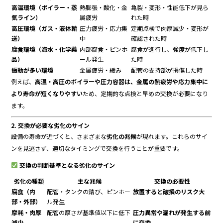
高温環境（ボイラー・蒸
熱膨張・酸化・金
亀裂・変形・性能低下が見ら
気ライン）
属疲労
れた時
高圧環境（ガス・液体輸
圧力疲労・応力集
定期点検で肉厚減少・変形が
送）
中
確認された時
腐食環境（海水・化学薬
内部腐食・ピンホ
腐食が進行し、強度が低下し
品）
ール発生
た時
振動が多い環境
金属疲労・緩み
配管の支持部が損傷した時
例えば、
高温・高圧のボイラーや圧力容器は、金属の熱疲労や応力集中に
より寿命が短くなりやすい
ため、定期的な点検と早めの交換が必要になり
ます。
2. 交換が必要な劣化のサイン
設備の寿命が近づくと、さまざまな
劣化の兆候
が現れます。これらのサイ
ンを見逃さず、適切なタイミングで交換を行うことが重要です。
交換の判断基準となる劣化のサイン
劣化の種類
主な兆候
交換の必要性
腐食（内
配管・タンクの錆び、ピンホー
放置すると破損のリスク大
部・外部）
ル発生
摩耗・肉厚
配管の厚さが基準値以下に低下
圧力異常や漏れが発生する前
減少
に交換