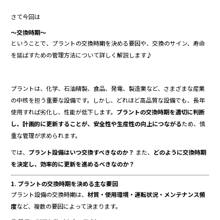
b
さて今回は
o
～交換時期～
o
ということで、プラントの交換時期を決める要因や、交換のサイン、寿命
k
を延ばすための管理方法について詳しく解説します♪
プラントは、化学、石油精製、食品、発電、製造業など、さまざまな産業
の中核を担う重要な設備です。しかし、どれほど高品質な設備でも、長年
使用すれば劣化し、性能が低下します。
プラントの交換時期を適切に判断
し、計画的に更新することが、安全性や生産性の向上につながる
ため、慎
重な管理が求められます。
では、
プラント設備はいつ交換すべきなのか？
また、
どのように交換時期
を決定し、効率的に更新を進めるべきなのか？
1. プラントの交換時期を決める主な要因
プラント設備の交換時期は、
材質・使用環境・運転状況・メンテナンス頻
度
など、複数の要因によって決まります。