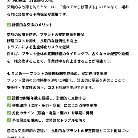
突発的な故障を防ぐためには、「壊れてから修理する」のではなく、
壊れ
る前に交換する予防保全が重要
です。
計画的な交換のメリット
突然の故障を防ぎ、プラントの安定稼働を確保
修理コストを抑え、長期的な経済性を向上
トラブルによる生産停止リスクを低減
例えば、
プラント全体の定期修繕のタイミングで、古くなった配管や設備
を一括交換することで、作業効率を向上させることが可能
です。
4. まとめ——プラントの交換時期を見極め、安定運用を実現
プラント設備の交換時期を適切に判断し、計画的に更新を進めることで、
安全性・生産性の向上、コスト削減
を実現できます。
設備の耐用年数を把握し、計画的に交換する
使用環境（温度・圧力・腐食）に応じた点検を実施
劣化のサイン（腐食・亀裂・漏れ）を早期に発見
予防保全を徹底し、突発的なトラブルを防ぐ
適切な交換時期の管理が、
長期的なプラントの安定稼働とコスト削減につ
ながります！