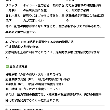
クラック
ボイラー・圧力容器・熱交換器
応力腐食割れの可能性が高
（亀裂）
の金属表面に発生
く、即交換が必要
漏れ・圧力
配管やバルブからの液漏れ、圧
運転継続が困難になる前に交
低下
力が安定しない
換
特に、
配管の肉厚が薄くなりすぎると、突然破裂するリスクがあるため、
早めの交換が必須
です。
3. プラントの交換時期を最適化するための管理方法
① 定期点検と診断の徹底
交換時期を正確に判断するためには、
定期的な点検と診断が欠かせませ
ん
。
主な点検方法
目視点検
（外部の錆び・変形・漏れを確認）
超音波厚さ測定（UT）
（配管の肉厚減少を測定）
X線検査（RT）
（内部の亀裂や腐食を確認）
耐圧試験
（圧力をかけて強度をチェック）
例えば、
圧力容器の検査では、X線検査や耐圧試験を行い、内部の損傷や
劣化を早期発見
することが推奨されます。
② 予防保全（計画的な交換）