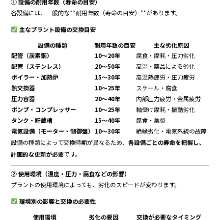
① 設備の耐用年数（寿命の目安）
各設備には、一般的な**耐用年数（寿命の目安）**があります。
主なプラント設備の交換目安
設備の種類
耐用年数の目安
主な劣化原因
配管（炭素鋼）
10～20年
腐食・摩耗・圧力劣化
配管（ステンレス）
20～50年
高温・薬品による劣化
ボイラー・加熱炉
15～30年
高温熱疲労・圧力疲労
熱交換器
10～25年
スケール・腐食
圧力容器
20～40年
内部圧力疲労・金属疲労
ポンプ・コンプレッサー
10～25年
軸受け摩耗・振動劣化
タンク・貯蔵槽
15～40年
腐食・亀裂
電気設備（モーター・制御盤）
10～30年
絶縁劣化・電気系統の故障
設備の種類によって交換時期が異なるため、
各設備ごとの寿命を把握し、
計画的な更新が必要
です。
② 使用環境（温度・圧力・腐食などの影響）
プラントの使用環境によっても、劣化のスピードが変わります。
環境別の影響と交換の必要性
使用環境
劣化の要因
交換が必要なタイミング