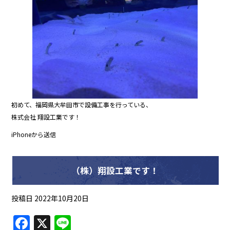
b
o
o
k
初めて、福岡県大牟田市で設備工事を行っている、
株式会社 翔設工業です！
iPhoneから送信
（株）翔設工業です！
投稿日
2022年10月20日
F
X
Li