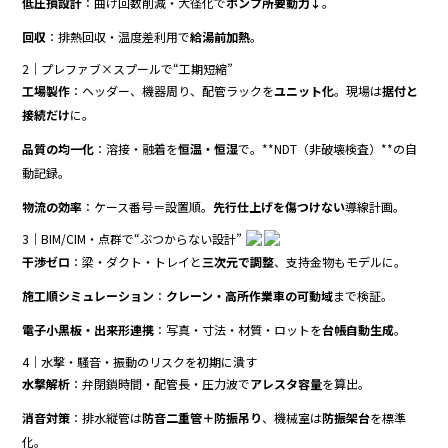
低圧損設計
：曲げ回数削減・大径化で
ポンプ所要動力↓
。
回収
：排熱回収・温度差利用で
給湯前加熱
。
2｜プレファブ×スプールで“工期短縮”
工場製作
：ヘッダー、機器周り、配管ラックを
ユニット化
。現場は
据付と
接続だけ
に。
品質の均一化
：溶接・融着を
恒温・恒湿
で。**NDT（非破壊検査）**の自
動記録。
物流の効率
：ケース番号＝設置順。
先行仕上げを傷つけない
導線計画。
3｜BIM/CIM・点群で“ぶつからない設計”
干渉ゼロ
：梁・ダクト・トレイと
三次元で調整
、支持金物もモデルに。
施工順シミュレーション
：
クレーン・高所作業車の可動域
まで検証。
電子小黒板・出来形連携
：写真・寸法・材質・ロットを
台帳自動生成
。
4｜水撃・騒音・振動のリスクを初期に潰す
水撃解析
：弁閉鎖時間・配管長・圧力波で
アレスタ容量
を算出。
消音対策
：排水縦管は
防音二重管＋防振吊り
、機械室は
防振架台
を標準
化。