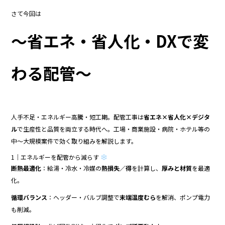
b
さて今回は
o
o
～省エネ・省人化・DXで変
k
わる配管～
人手不足・エネルギー高騰・短工期。配管工事は
省エネ×省人化×デジタ
ル
で生産性と品質を両立する時代へ。工場・商業施設・病院・ホテル等の
中〜大規模案件で効く取り組みを解説します。
1｜エネルギーを配管から減らす
断熱最適化
：給湯・冷水・冷媒の
熱損失／得
を計算し、
厚みと材質
を最適
化。
循環バランス
：ヘッダー・バルブ調整で
末端温度むら
を解消、ポンプ電力
も削減。