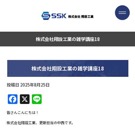
株式会社翔設工業の雑学講座18
株式会社翔設工業の雑学講座18
投稿日
2025年8月25日
F
X
Li
a
n
皆さんこんにちは！
c
e
株式会社翔設工業、更新担当の中西です。
e