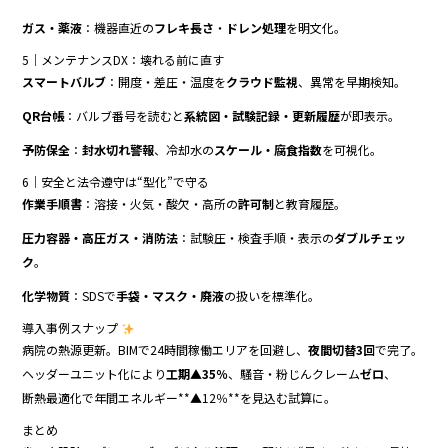
ガス・薬液
：機器直近の
フレキ長さ
・
ドレン処理
を明文化。
5｜メンテナンスDX：壊れる前に直す
スマートバルブ
：開度・差圧・温度を
クラウド監視
、異常を早期検知。
QR台帳
：バルブ番号を読むと
系統図・試験記録・更新履歴
が即表示。
予防保全
：
封水切れ警報
、冷却水の
スケール・腐食指数
を可視化。
6｜安全と法令遵守は“型化”で守る
作業手順書
：溶接・火気・酸欠・高所の
許可制
と教育履歴。
圧力容器・高圧ガス・消防法
：試験圧・検査手順・表示の
ダブルチェッ
ク
。
化学物質
：SDSで
手袋・マスク・廃液
の扱いを標準化。
導入事例スナップ
病院の熱源更新。BIMで24時間稼働エリアを回避し、
夜間切替3回
で完了。
ヘッダーユニット化により
工期▲35％
、騒音・粉じんクレーム
ゼロ
、
断熱最適化で年間エネルギー**▲12％**を見込む試算に。
まとめ