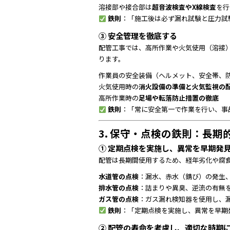
溶接部や接合部は
超音波検査やX線検査
を行
鉄則
：「施工後は必ず漏れ試験と圧力試
③ 安全管理を徹底する
配管工事では、高所作業や火気使用（溶接
ります。
作業員の安全装備（ヘルメット、安全帯、
火気使用時の
消火設備の準備と火気監視の
高所作業時の
足場や転落防止措置の徹底
鉄則
：「常に安全第一で作業を行い、事
3. 保守・点検の鉄則：長
① 定期点検を実施し、異常を早期発
配管は長期間使用するため、経年劣化や腐
水道管の点検
：漏水、赤水（錆び）の発生
排水管の点検
：詰まりや異臭、逆流の有無
ガス管の点検
：ガス漏れ検知器を使用し、
鉄則
：「定期点検を実施し、異常を早期
② 配管の寿命を考慮し、適切な時期