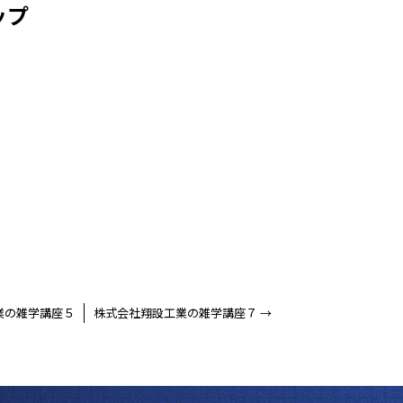
ップ
業の雑学講座５
株式会社翔設工業の雑学講座７
→