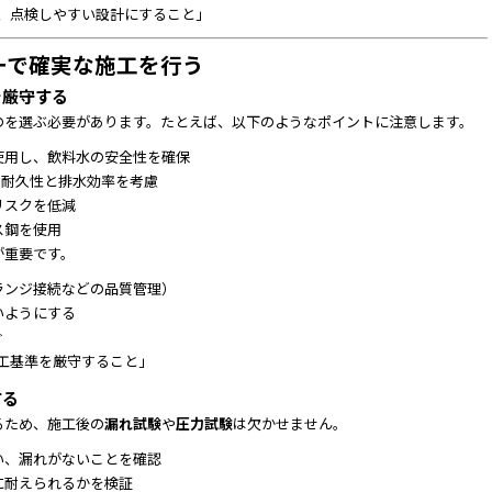
、点検しやすい設計にすること」
第一で確実な施工を行う
を厳守する
のを選ぶ必要があります。たとえば、以下のようなポイントに注意します。
使用し、飲料水の安全性を確保
、耐久性と排水効率を考慮
リスクを低減
ス鋼を使用
が重要です。
ランジ接続などの品質管理）
いようにする
ぐ
工基準を厳守すること」
する
るため、施工後の
漏れ試験
や
圧力試験
は欠かせません。
い、漏れがないことを確認
に耐えられるかを検証