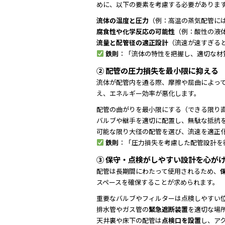
めに、以下の要素を考慮する必要がありま
流体の温度と圧力
（例：高温の蒸気配管に
腐食性や化学反応の可能性
（例：酸性の液
流量と配管径の適正設計
（流速が速すぎる
鉄則
：「流体の特性を把握し、適切な材
② 配管の圧力損失を最小限に抑える
流体が配管内を通る際、摩擦や屈曲によっ
え、エネルギー効率が悪化します。
配管の曲がりを最小限にする（できる限り
バルブや継手を適切に配置し、無駄な抵抗
可能な限り大径の配管を選び、流速を適正
鉄則
：「圧力損失を考慮した配管設計を
③ 保守・点検がしやすい設計を心が
配管は長期間にわたって使用されるため、
スペースを確保することが求められます。
重要なバルブやフィルターは点検しやすい
排水管やガス管の
緊急遮断装置
を適切な場
天井裏や床下の配管は
点検口を設置
し、ア