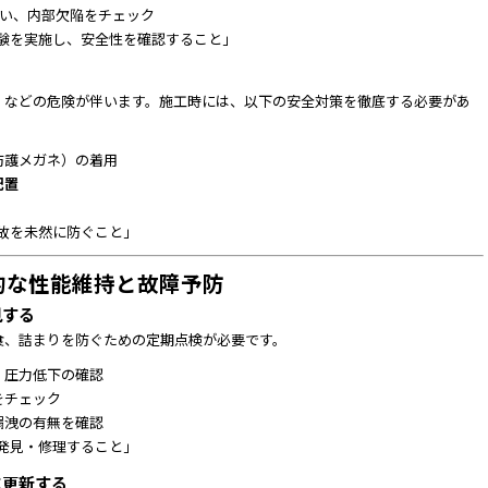
い、内部欠陥をチェック
験を実施し、安全性を確認すること」
）などの危険が伴います。施工時には、以下の安全対策を徹底する必要があ
防護メガネ）の着用
配置
故を未然に防ぐこと」
期的な性能維持と故障予防
見する
食、詰まりを防ぐための定期点検が必要です。
、圧力低下の確認
をチェック
漏洩の有無を確認
発見・修理すること」
に更新する