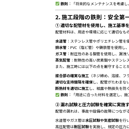
鉄則
：「将来的なメンテナンスを考慮し
2. 施工段階の鉄則：安全
① 適切な配管材を使用し、施工基準
配管材料は、用途や環境に応じて適切なも
水道管
：ステンレス管やポリエチレン管を
排水管
：PVC（塩ビ管）や鋳鉄管を使用し
ガス管
：耐圧性のある鋼管を使用し、漏洩
蒸気配管
：耐熱性の高い炭素鋼やステンレ
また、施工時には以下の点を厳守すること
接合部の確実な施工
（ネジ締め、溶接、フ
適切な支持間隔を確保
し、配管がたわまな
断熱材を適切に施工
し、結露や熱損失を防
鉄則
：「用途に合った材料を選定し、施
② 漏れ試験と圧力試験を確実に実施
配管の漏れは、事故や設備の故障につなが
水道管やガス管は
水圧試験や気密試験
を行
高圧配管は
耐圧試験
を実施し、規定の圧力