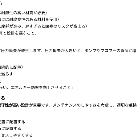
す。
は耐熱性の高い材質が必要）
体には耐腐食性のある材料を使用）
と摩耗が進み、遅すぎると閉塞のリスクが高まる）
質と設計を選ぶこと」
て圧力損失が発生します。圧力損失が大きいと、ポンプやブロワーの負荷が増
直線的に配置）
を減らす
化
行い、エネルギー効率を向上させること」
ける
保守性が高い設計
が重要です。メンテナンスのしやすさを考慮し、適切な点検
位置に配置する
所に設置する
クセスしやすくする