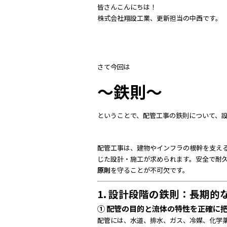
a
n
皆さんこんにちは！
c
e
株式会社翔設工業、更新担当の中西です。
e
b
o
さて今回は
o
～鉄則～
k
ということで、配管工事の鉄則について、
配管工事は、建物やインフラの根幹を支え
じた設計・施工が求められます。安全で耐
原則
を守ることが不可欠です。
1. 設計段階の鉄則：長期
① 配管の目的と流体の特性を正確に
配管には、水道、排水、ガス、冷媒、化学