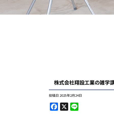
株式会社翔設工業の雑学
投稿日
2025年2月24日
F
X
Li